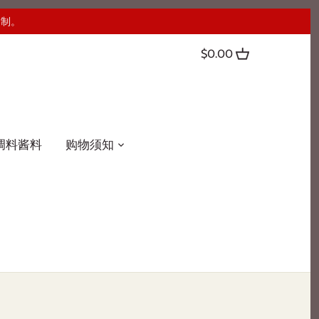
定制。
$0.00
调料酱料
购物须知