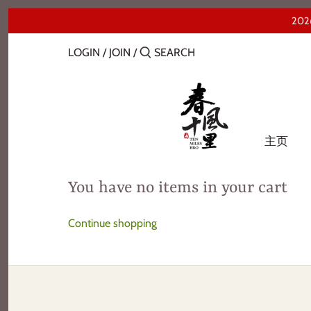
Skip
Back to previous
20
to
content
LOGIN
/
JOIN
/
FAQ-常见问题
主页
You have no items in your cart
Continue shopping