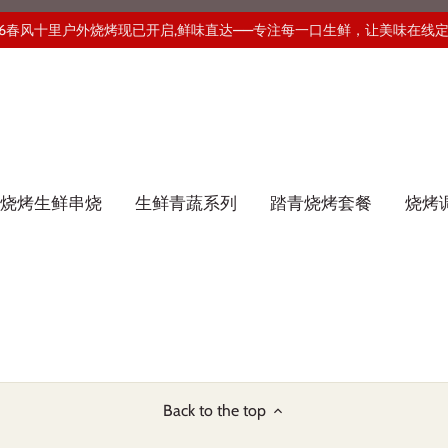
26春风十里户外烧烤现已开启,鲜味直达——专注每一口生鲜，让美味在线
烧烤生鲜串烧
生鲜青蔬系列
踏青烧烤套餐
烧烤
Back to the top