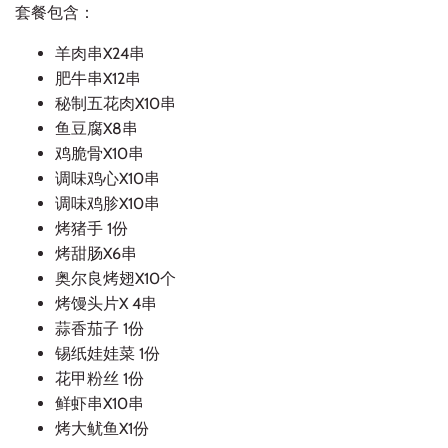
套餐包含：
羊肉串X24串
肥牛串X12串
秘制五花肉X10串
鱼豆腐X8串
鸡脆骨X10串
调味鸡心X10串
调味鸡胗X10串
烤猪手 1份
烤甜肠X6串
奥尔良烤翅X10个
烤馒头片
X
4串
蒜香茄子 1份
锡纸娃娃菜 1份
花甲粉丝 1份
鲜虾串X10串
烤大鱿鱼X1份