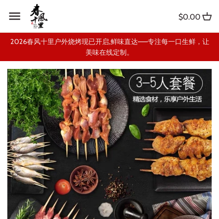
Skip
Back to previous
to
$0.00
content
FAQ-常见问题
2026春风十里户外烧烤现已开启,鲜味直达——专注每一口生鲜，让
美味在线定制。