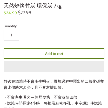
天然烧烤竹炭 環保炭 7kg
$27.99
$24.99
Quantity
Add to cart
竹碳在燃燒時不會產生明火，燃燒過程中釋出的二氧化碳亦
會比傳統木炭少，且不會灰燼四散。
○ 不會產生明火 — 無煙燒烤，不會灰燼四散
○ 燃燒時間長達4小時，每根炭細密多孔，中空設計使燃燒