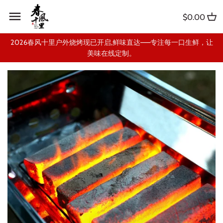
Skip
Back to previous
to
$0.00
content
FAQ-常见问题
2026春风十里户外烧烤现已开启,鲜味直达——专注每一口生鲜，让
美味在线定制。