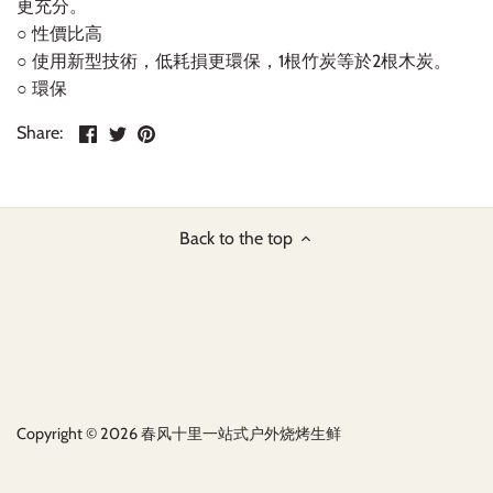
更充分。
○ 性價比高
○ 使用新型技術，低耗損更環保，1根竹炭等於2根木炭。
○ 環保
Share
Share
Pin
Share:
on
on
the
Facebook
Twitter
main
image
Back to the top
Copyright © 2026
春风十里一站式户外烧烤生鲜